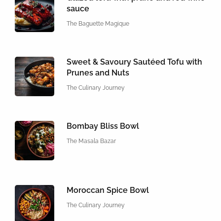
sauce
The Baguette Magique
Sweet & Savoury Sautéed Tofu with
Prunes and Nuts
The Culinary Journey
Bombay Bliss Bowl
The Masala Bazar
Moroccan Spice Bowl
The Culinary Journey