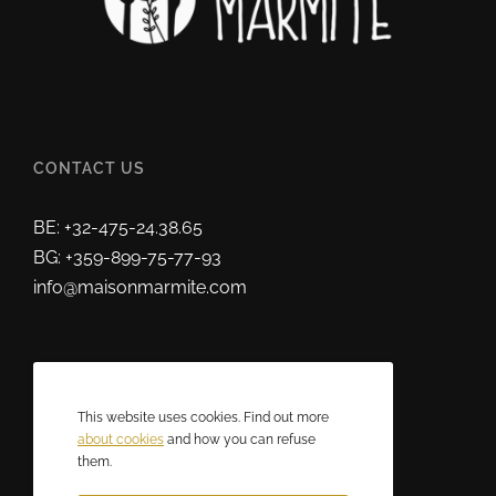
CONTACT US
BE: +32-475-24.38.65
BG: +359-899-75-77-93
info@maisonmarmite.com
ABOUT US
This website uses cookies. Find out more
2025 © Maison Marmite
about cookies
and how you can refuse
them.
Eric Rozen • All rights reserved.